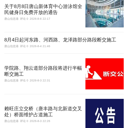
关于8月8日唐山新体育中心游泳馆全
民健身日免费开放的通告
更多
唐山信息港
评论 0
2026-8-6 22:17
访问电脑版
8月4日起河东路、河西路、龙泽路部分路段断交施工
唐山信息港
评论 0
2026-8-4 21:46
学院路、翔云道部分路段将进行半幅
断交施工
唐山信息港
评论 0
2026-8-3 22:31
赖旺庄立交桥（唐丰路与北新道交叉
处）桥面维护占道施工
唐山信息港
评论 0
2026-8-3 22:26