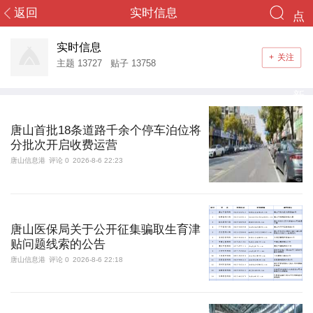
返回
实时信息
点
您好，游客！
终于等到你
击
实时信息
+
关注
登录
注册
主题
13727
贴子
13758
重
新
首页
加
唐山首批18条道路千余个停车泊位将
社区
分批次开启收费运营
载
唐山信息港
评论 0
2026-8-6 22:23
头条
导读
唐山医保局关于公开征集骗取生育津
消息
贴问题线索的公告
唐山信息港
评论 0
2026-8-6 22:18
群组
搜索