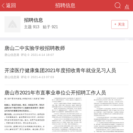
返回
招聘信息
点
您好，游客！
终于等到你
击
招聘信息
+
关注
登录
注册
主题
913
贴子
921
重
新
首页
唐山二中实验学校招聘教师
加
唐山信息港
评论 0
2021-4-14 18:07
社区
载
开滦医疗健康集团2021年度招收青年就业见习人员
头条
唐山信息港
评论 0
2021-4-13 07:03
导读
唐山市2021年市直事业单位公开招聘工作人员
消息
群组
搜索