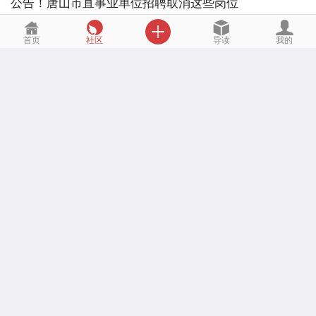
公告！唐山市直事业单位招聘取消这些岗位
唐山信息港
评论 0
2020-8-9 19:23

首页
社区
导读
我的
唐山一中教育集团翔云中学招聘公告
唐山信息港
评论 0
2020-7-25 17:53
唐山市公安局高新公安分局招聘警务辅助人员
唐山信息港
评论 0
2020-7-24 17:57
唐山海港开发区某事业单位招聘劳务派遣人员
唐山信息港
评论 0
2020-7-21 00:41
招聘（高薪离家近+5千起+接受无经验+五险+月休四
天）
qihang123
评论 0
2020-7-18 20:09
唐山市行政审批局招聘高校就业见习生
唐山信息港
评论 0
2020-7-17 21:37