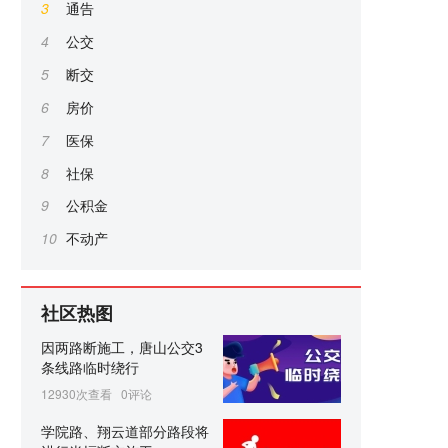
3
通告
4
公交
5
断交
6
房价
7
医保
8
社保
9
公积金
10
不动产
社区热图
因两路断施工，唐山公交3
条线路临时绕行
12930次查看
0评论
学院路、翔云道部分路段将