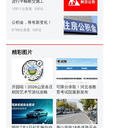
进行半幅断交施工
10811次查看
0评论
公积金，将有新变化！
9798次查看
0评论
精彩图片
开园啦！2026山里各庄
可降分录取！河北省教
稻田艺术节游玩攻略
育考试院最新发布
明年7月1日起实施自动
唐山首批18条道路千余