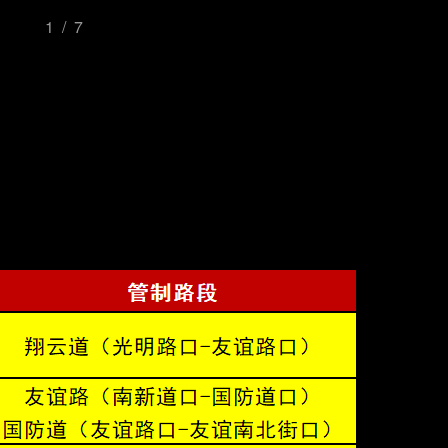
1/7
点评
头条
文旅
更多
©2001-2021 唐山信息港 http://www.tsxxg.com
冀ICP备2026004523号
首页
联系我们
客服微信：14369595
Comsenz Inc.