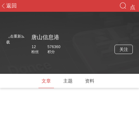
返回
点
点击重新加载
您好，游客！
终于等到你
击
登录
注册
重
点击重新加
唐山信息港
新
载
首页
12
576360
关注
粉丝
积分
加
社区
载
头条
文章
主题
资料
导读
消息
群组
搜索