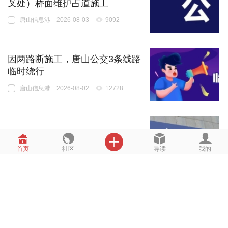
叉处）桥面维护占道施工
唐山信息港
2026-08-03
9092
因两路断施工，唐山公交3条线路
临时绕行
唐山信息港
2026-08-02
12728
公积金，将有新变化！

首页
社区
导读
我的
唐山信息港
2026-08-02
9596
8月新规正式施行
唐山信息港
2026-08-01
15049