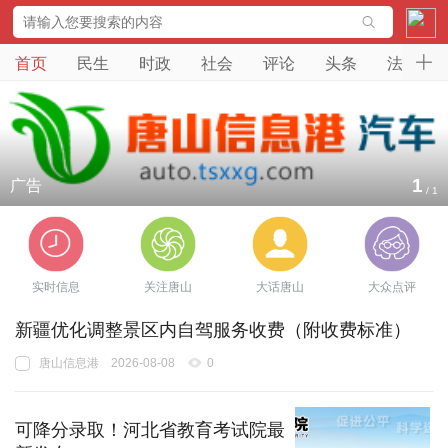

首页
民生
时政
社会
评论
头条
法案
1
广告
/
1
实时信息
关注唐山
大话唐山
大众点评
新疆优化调整景区内自驾服务收费（附收费标准）
唐山信息港
2026-08-08
0
可降分录取！河北省教育考试院最