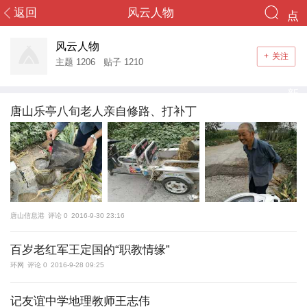
返回
风云人物
点
您好，游客！
终于等到你
击
风云人物
+
关注
登录
注册
主题
1206
贴子
1210
重
新
首页
唐山乐亭八旬老人亲自修路、打补丁
加
社区
载
头条
导读
唐山信息港
评论 0
2016-9-30 23:16
消息
百岁老红军王定国的“职教情缘”
环网
评论 0
2016-9-28 09:25
群组
搜索
记友谊中学地理教师王志伟