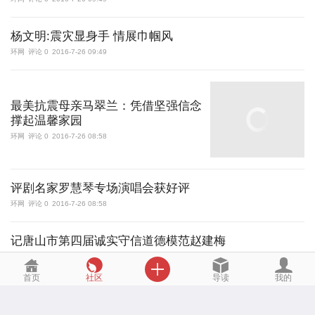
杨文明:震灾显身手 情展巾帼风
环网
评论 0
2016-7-26 09:49
最美抗震母亲马翠兰：凭借坚强信念
撑起温馨家园
环网
评论 0
2016-7-26 08:58
评剧名家罗慧琴专场演唱会获好评
环网
评论 0
2016-7-26 08:58
记唐山市第四届诚实守信道德模范赵建梅
环网
评论 0
2016-7-25 09:49

首页
社区
导读
我的
赵小宁等10人被授予“最美人民子弟兵”荣誉称号
tangshan
评论 0
2016-7-25 09:38