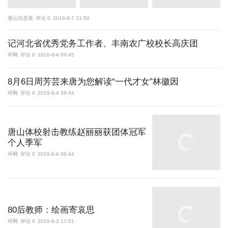
唐山信息港
评论 0
2016-8-7 21:50
记河北省优秀党务工作者、丰南农广校校长高庆团
环网
评论 0
2016-8-4 09:45
8月6日周芳芸来唐为您解读“一代才女”林徽因
环网
评论 0
2016-8-4 08:44
唐山体校射击教练赵丽丽获团体冠军
个人季军
环网
评论 0
2016-8-4 08:44
80后教师：绘画寄哀思
环网
评论 0
2016-8-3 17:01