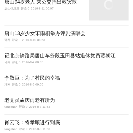
唐山94岁老人 乘公交捐出救灾款
唐山信息港
评论 0
2016-8-11 00:07
唐山13岁少女宋雨桐举办评剧演唱会
环网
评论 0
2016-8-10 08:53
记北京铁路局唐山车务段玉田县站退休党员贾朝江
环网
评论 0
2016-8-9 09:05
李敬臣：为了村民的幸福
环网
评论 0
2016-8-9 09:05
老党员孟庆雨老有所为
tangshan
评论 0
2016-8-8 11:53
肖云飞：将孝顺进行到底
tangshan
评论 0
2016-8-8 11:53