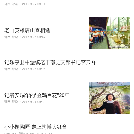
环网
评论 0
2016-9-27 09:51
更多
访问电脑版
老山英雄唐山喜相逢
环网
评论 0
2016-9-26 09:47
记乐亭县中堡镇老干部党支部书记李云祥
环网
评论 0
2016-9-26 09:06
记者安瑞华的“金鸡百花”20年
环网
评论 0
2016-9-24 09:39
小小制陶匠 走上陶博大舞台
tangshan
评论 0
2016-9-23 11:38