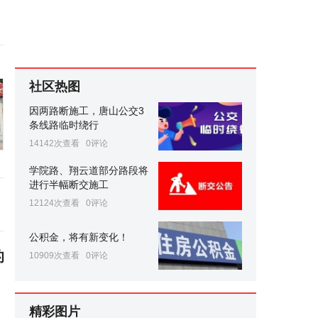
社区热图
因两路断施工，唐山公交3
条线路临时绕行
14142次查看
0评论
学院路、翔云道部分路段将
进行半幅断交施工
12124次查看
0评论
公积金，将有新变化！
的
10909次查看
0评论
精彩图片