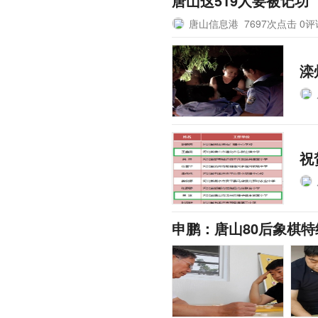
唐山这519人要被记功
唐山信息港
7697次点击 0
滦
祝
申鹏：唐山80后象棋