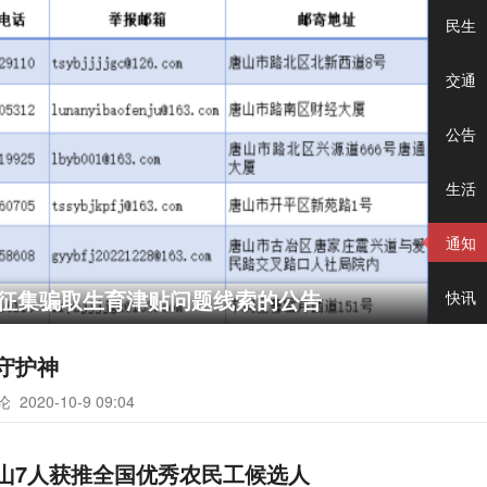
民生
交通
公告
生活
通知
征集骗取生育津贴问题线索的公告
快讯
守护神
评论
2020-10-9 09:04
山7人获推全国优秀农民工候选人