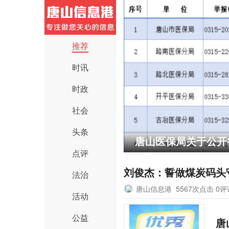
推荐
时讯
时政
社会
头条
唐山医保局关于公开
点评
刘俊杰：誓做煤炭码头
法治
唐山信息港
5567次点击 0
活动
公益
唐