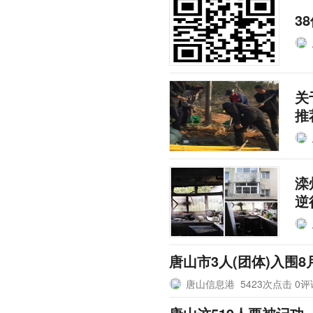
3
关
推
滦
逆
唐山市3人(团体)入围8
唐山信息港
5423次点击 0