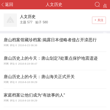
返回
人文历史
点
您好，游客！
终于等到你
击
人文历史
+
关注
登录
注册
主题
577
贴子
580
重
新
首页
唐山档案馆藏珍档案:揭露日本侵略者侵占开滦恶行
加
环网
评论 0
2016-8-23 08:36
社区
载
唐山历史上的今天：唐山划定7处重点保护地震遗迹
头条
环网
评论 0
2016-8-19 08:47
导读
唐山历史上的今天：唐山海关正式开关
环网
评论 0
2016-8-18 09:29
消息
家庭档案让他们成为“有故事的人”
群组
环网
评论 0
2016-8-18 09:29
搜索