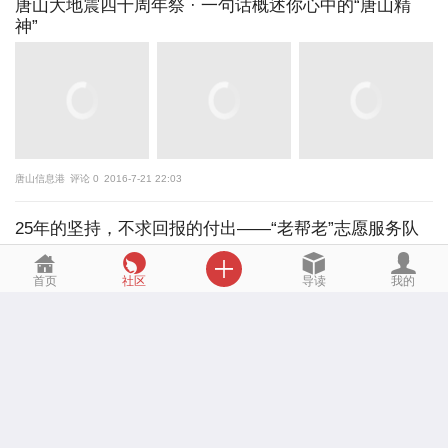
唐山大地震四十周年祭 · 一句话概述你心中的“唐山精
神”
唐山信息港
评论 0
2016-7-21 22:03
25年的坚持，不求回报的付出——“老帮老”志愿服务队
tangshan
评论 0
2016-7-21 15:36

首页
社区
导读
我的
40年，我从唐山第一支学生抗震救灾队伍中走来
环网
评论 0
2016-7-21 10:31
鲜花中的唐山震后40年
环网
评论 0
2016-7-20 08:37