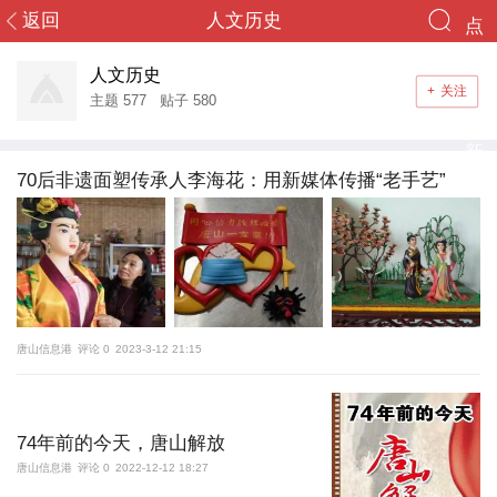
返回
人文历史
点
您好，游客！
终于等到你
击
人文历史
+
关注
登录
注册
主题
577
贴子
580
重
新
首页
70后非遗面塑传承人李海花：用新媒体传播“老手艺”
加
社区
载
头条
导读
唐山信息港
评论 0
2023-3-12 21:15
消息
群组
74年前的今天，唐山解放
唐山信息港
评论 0
2022-12-12 18:27
搜索