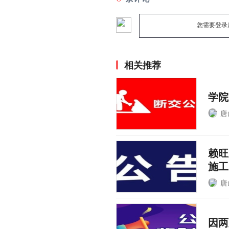
您需要登录
相关推荐
学院
唐
赖旺
施工
唐
因两