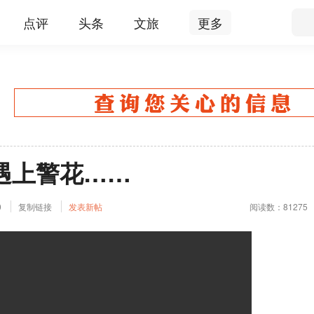
点评
头条
文旅
更多
遇上警花……
0
复制链接
发表新帖
阅读数：81275