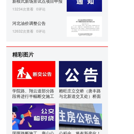
新模式新场景试点项目申报
13234次查看
0评论
河北油价调整公告
12632次查看
0评论
精彩图片
学院路、翔云道部分路
赖旺庄立交桥（唐丰路
段将进行半幅断交施工
与北新道交叉处）桥面
因两路断施工，唐山公
公积金，将有新变化！