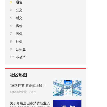
3
通告
4
公交
5
断交
6
房价
7
医保
8
社保
9
公积金
10
不动产
社区热图
“冀路行”即将正式上线！
15555次查看
0评论
关于开展唐山市消费新业态