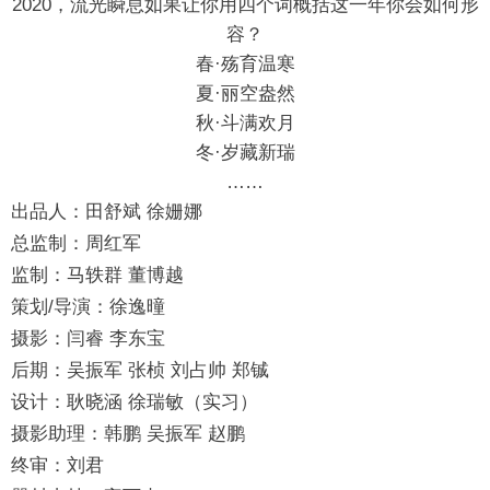
2020，流光瞬息如果让你用四个词概括这一年你会如何形
容？
春·殇育温寒
夏·丽空盎然
秋·斗满欢月
冬·岁藏新瑞
……
出品人：田舒斌 徐姗娜
总监制：周红军
监制：马轶群 董博越
策划/导演：徐逸曈
摄影：闫睿 李东宝
后期：吴振军 张桢 刘占帅 郑铖
设计：耿晓涵 徐瑞敏（实习）
摄影助理：韩鹏 吴振军 赵鹏
终审：刘君