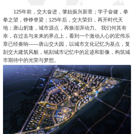
125年前，交大奋进，肇始振兴新章；学子奋健，拳
拳之望，铮铮脊梁；125年后，交大荣归，再开时代天
地；唐山躬逢，城市源点，再焕澎湃动力。 我们何其有
幸，在过去与未来的界点上，看到一个激动人心的宏伟乐
章已经奏响——唐山交大园，以城市文化记忆为基点，复
刻交大建筑风貌，铭刻城市记忆中的足迹和影像，构筑城
市期待中的光荣与梦想。