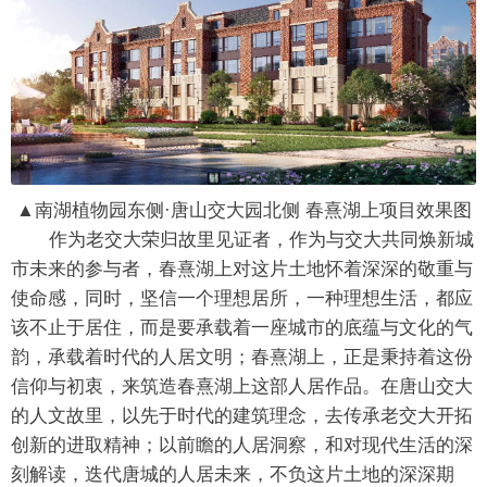
▲南湖植物园东侧·唐山交大园北侧 春熹湖上项目效果图
作为老交大荣归故里见证者，作为与交大共同焕新城
市未来的参与者，春熹湖上对这片土地怀着深深的敬重与
使命感，同时，坚信一个理想居所，一种理想生活，都应
该不止于居住，而是要承载着一座城市的底蕴与文化的气
韵，承载着时代的人居文明；春熹湖上，正是秉持着这份
信仰与初衷，来筑造春熹湖上这部人居作品。在唐山交大
的人文故里，以先于时代的建筑理念，去传承老交大开拓
创新的进取精神；以前瞻的人居洞察，和对现代生活的深
刻解读，迭代唐城的人居未来，不负这片土地的深深期