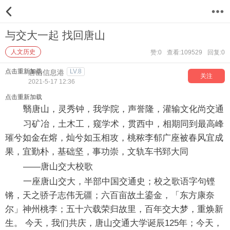
12
与交大一起 找回唐山
人文历史
赞:0
查看:109529
回复:0
点击重新加载
LV.8
唐山信息港
关注
2021-5-17 12:36
点击重新加载
翳唐山，灵秀钟，我学院，声誉隆，灌输文化尚交通
习矿冶，土木工，窥学术，贯西中，相期同到最高峰
璀兮如金在熔，灿兮如玉相攻，桃秾李郁广座被春风宜成
果，宜勤朴，基础坚，事功崇，文轨车书郅大同
——唐山交大校歌
一座唐山交大，半部中国交通史；校之歌语字句铿
锵，天之骄子志伟无疆；六百亩故土鎏金，「东方康奈
尔」神州桃李；五十六载荣归故里，百年交大梦，重焕新
生。 今天，我们共庆，唐山交通大学诞辰125年；今天，