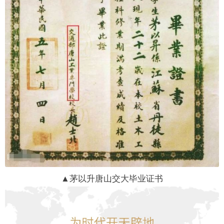
▲茅以升唐山交大毕业证书