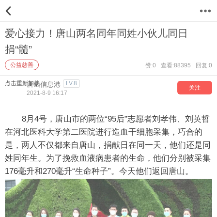
12
爱心接力！唐山两名同年同姓小伙儿同日
捐“髓”
公益慈善
赞:0
查看:88395
回复:0
点击重新加载
LV.8
唐山信息港
关注
2021-8-9 16:17
8月4号，唐山市的两位“95后”志愿者刘孝伟、刘英哲
在河北医科大学第二医院进行造血干细胞采集，巧合的
是，两人不仅都来自唐山，捐献日在同一天，他们还是同
姓同年生。为了挽救血液病患者的生命，他们分别被采集
176毫升和270毫升“生命种子”。今天他们返回唐山。