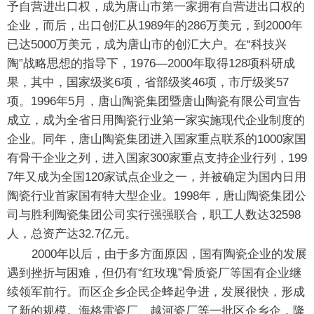
予自营进出口权，成为唐山市第一家拥有自营进出口权的
企业，而后，出口创汇从1989年的286万美元，到2000年
已达5000万美元，成为唐山市的创汇大户。在“科技兴
陶”战略思想的指导下，1976—2000年取得128项科研成
果，其中，国家级奖6项，省部级奖46项，市厅级奖57
项。1996年5月，唐山陶瓷集团暨唐山陶瓷有限公司宣告
成立，成为全省日用陶瓷行业第一家实施现代企业制度的
企业。同年，唐山陶瓷集团进入国家重点联系的1000家国
有骨干企业之列，进入国家300家重点支持企业行列，199
7年又成为全国120家试点企业之一，并被确定为国内日用
陶瓷行业首家国有特大型企业。1998年，唐山陶瓷集团公
司与胜利陶瓷集团公司实行强强联合，职工人数达32598
人，总资产达32.7亿元。
2000年以后，由于多方面原因，国有陶瓷企业的发展
遇到挫折与困难，但仍有“红玫瑰”骨质瓷厂等国有企业继
续领军前行。而区企乡企民企蜂起争进，发展很快，形成
了新的规模。海格雷瓷厂、越河瓷厂等一批区企乡企，隆