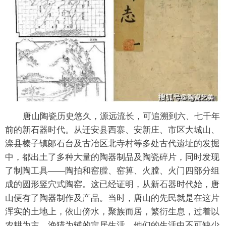
唐山陶瓷历史悠久，源远流长，可追溯到六、七千年
前的新石器时代。从迁安县西寨、安新庄、市区大城山、
滦县榛子镇郞石台及古冶区北寺村等多处古代遗址的发掘
中，都出土了多种大量的陶器制品及陶瓷碎片，同时发现
了制陶工具——陶拍和窑膛、窑箅、火膛、火门四部分组
成的圆形竖穴式陶窑。这已经证明，从新石器时代始，唐
山便有了陶器制作及产品。当时，唐山的先民就是在这片
浑实的土地上，依山傍水，聚族而居，繁衍生息，过着以
农耕为主、渔猎为辅的定居生活，他们的生活中不可缺少