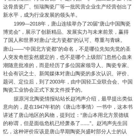
达骨质瓷厂、恒瑞陶瓷厂等一批民营企业生产经营创出了
新水平，成为行业发展的领头羊。
1999—2018年，唐山连续举办了20届“唐山中国陶瓷
博览会”，展示了创新精品、发展实力与未来前景，赢得
了国人和世界对唐山“北方瓷都”的认可、尊重与青睐。
唐山——“中国北方瓷都”的命名，不是哪位先知先觉的圣
人突发奇想妄然臆定的，也不是哪个上级部门忽然心血来
潮随意批准的，而是经历了多位国家领导人、陶瓷专家、
社会有识之士、新闻媒体对唐山陶瓷的多次认识、评价、
题词、定位后，到了2003年，由中国轻工业联合会、中国
陶瓷工业协会正式下发文件授予的。
据原河北陶瓷情报站站长赵鸿声介绍，最早提出类似
意向的，是在1947年初的《唐山市事情》一书中，这本书
讲述了唐山地区的风物，提到过：“唐山本用北方景德镇
的称谓，但是面临危机已经萧条了......”。赵鸿声先生回
忆，这种评价应该是唐山早期陶瓷兴盛时部分人士的认