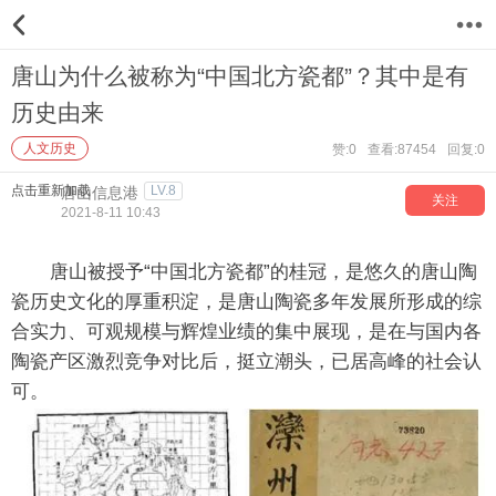
12
唐山为什么被称为“中国北方瓷都”？其中是有
历史由来
人文历史
赞:0
查看:87454
回复:0
点击重新加载
LV.8
唐山信息港
关注
2021-8-11 10:43
唐山被授予“中国北方瓷都”的桂冠，是悠久的唐山陶
瓷历史文化的厚重积淀，是唐山陶瓷多年发展所形成的综
合实力、可观规模与辉煌业绩的集中展现，是在与国内各
陶瓷产区激烈竞争对比后，挺立潮头，已居高峰的社会认
可。