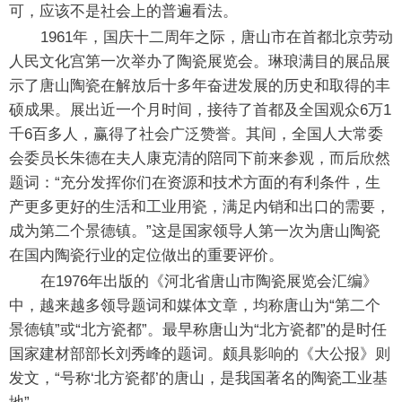
可，应该不是社会上的普遍看法。
1961年，国庆十二周年之际，唐山市在首都北京劳动
人民文化宫第一次举办了陶瓷展览会。琳琅满目的展品展
示了唐山陶瓷在解放后十多年奋进发展的历史和取得的丰
硕成果。展出近一个月时间，接待了首都及全国观众6万1
千6百多人，赢得了社会广泛赞誉。其间，全国人大常委
会委员长朱德在夫人康克清的陪同下前来参观，而后欣然
题词：“充分发挥你们在资源和技术方面的有利条件，生
产更多更好的生活和工业用瓷，满足内销和出口的需要，
成为第二个景德镇。”这是国家领导人第一次为唐山陶瓷
在国内陶瓷行业的定位做出的重要评价。
在1976年出版的《河北省唐山市陶瓷展览会汇编》
中，越来越多领导题词和媒体文章，均称唐山为“第二个
景德镇”或“北方瓷都”。最早称唐山为“北方瓷都”的是时任
国家建材部部长刘秀峰的题词。颇具影响的《大公报》则
发文，“号称‘北方瓷都’的唐山，是我国著名的陶瓷工业基