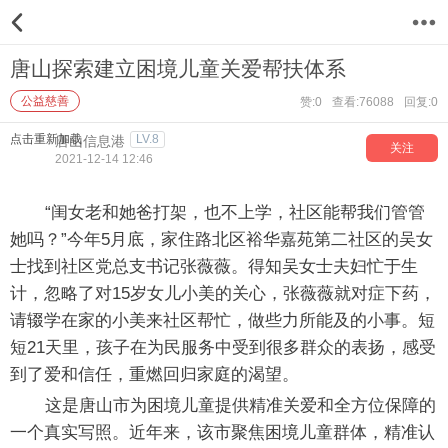
12
唐山探索建立困境儿童关爱帮扶体系
公益慈善
赞:0
查看:76088
回复:0
点击重新加载
LV.8
唐山信息港
关注
2021-12-14 12:46
“闺女老和她爸打架，也不上学，社区能帮我们管管
她吗？”今年5月底，家住路北区裕华嘉苑第二社区的吴女
士找到社区党总支书记张薇薇。得知吴女士夫妇忙于生
计，忽略了对15岁女儿小美的关心，张薇薇就对症下药，
请辍学在家的小美来社区帮忙，做些力所能及的小事。短
短21天里，孩子在为民服务中受到很多群众的表扬，感受
到了爱和信任，重燃回归家庭的渴望。
这是唐山市为困境儿童提供精准关爱和全方位保障的
一个真实写照。近年来，该市聚焦困境儿童群体，精准认