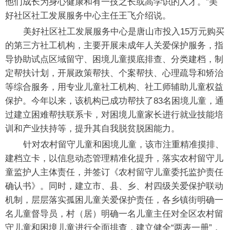
他们成长为身心健康和有一技之长或高学识的人才。”美
好社区社工发展服务中心主任王飞介绍说。
美好社区社工发展服务中心是唐山市投入15万元购买
的第三方社工机构，主要开展未成年人关爱保护服务，指
导协助试点区域留守、困境儿童摸底排查、分类建档，制
定帮扶计划，开展政策帮扶、个案帮扶、心理疏导和矫治
等综合服务，用专业儿童社工机构、社工师辅助儿童权益
保护。今年以来，该机构已成功帮扶了83名困境儿童，通
过建立困难帮扶联系卡，对困境儿童家长进行就业技能培
训和产业扶持等，提升其自我脱贫脱困能力。
针对农村留守儿童和困境儿童，该市注重精准摸排、
建档立卡，以信息动态管理精准化提升，落实农村留守儿
童监护人主体责任，并签订《农村留守儿童委托监护责任
确认书》。同时，建立市、县、乡、村四级关爱保护联动
机制，层层落实孤困儿童关爱保护责任，各乡镇街明确一
名儿童督导员，村（居）明确一名儿童主任对全区农村留
守儿童和困境儿童进行全面排查，建立健全“两表一册”，