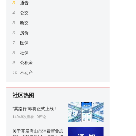
3
通告
4
公交
5
断交
6
房价
7
医保
8
社保
9
公积金
10
不动产
社区热图
“冀路行”即将正式上线！
14949次查看
0评论
关于开展唐山市消费新业态