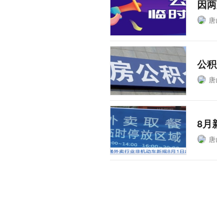
因两
唐
公积
唐
8月
唐