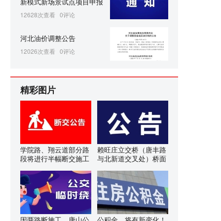
新模式新场景试点项目申报
12628次查看
0评论
河北油价调整公告
12026次查看
0评论
精彩图片
学院路、翔云道部分路
赖旺庄立交桥（唐丰路
段将进行半幅断交施工
与北新道交叉处）桥面
因两路断施工，唐山公
公积金，将有新变化！