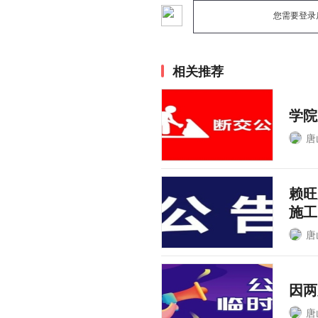
您需要登录
相关推荐
学院
唐
赖旺
施工
唐
因两
唐