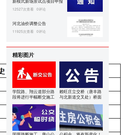
新模式新场景试点项目申报
12527次查看
0评论
河北油价调整公告
11925次查看
0评论
精彩图片
学院路、翔云道部分路
赖旺庄立交桥（唐丰路
段将进行半幅断交施工
与北新道交叉处）桥面
因两路断施工，唐山公
公积金，将有新变化！