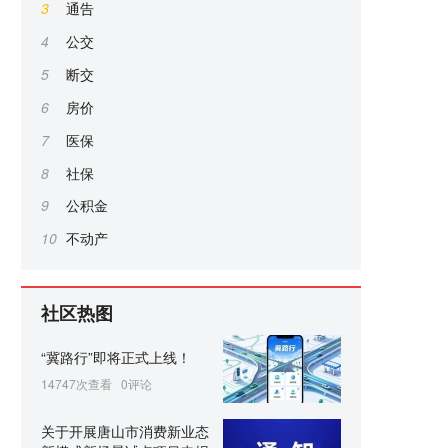
3
通告
4
公交
5
断交
6
房价
7
医保
8
社保
9
公积金
10
不动产
社区热图
“冀路行”即将正式上线！
14747次查看
0评论
关于开展唐山市消费新业态