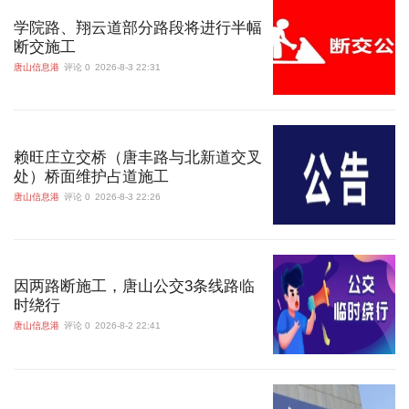
学院路、翔云道部分路段将进行半幅
断交施工
唐山信息港
评论 0
2026-8-3 22:31
赖旺庄立交桥（唐丰路与北新道交叉
处）桥面维护占道施工
唐山信息港
评论 0
2026-8-3 22:26
因两路断施工，唐山公交3条线路临
时绕行
唐山信息港
评论 0
2026-8-2 22:41