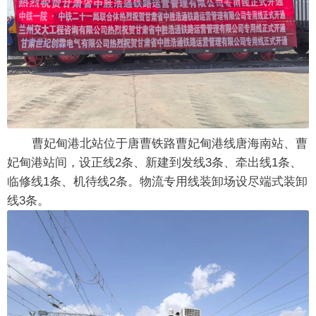
曹妃甸港北站位于唐曹铁路曹妃甸港线唐海南站、曹
妃甸港站间，设正线2条、新建到发线3条、牵出线1条、
临修线1条、机待线2条。物流专用线装卸场设尽端式装卸
线3条。