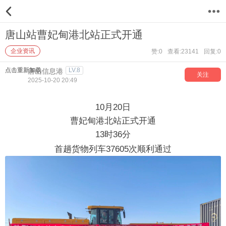
12
唐山站曹妃甸港北站正式开通
企业资讯
赞:0
查看:23141
回复:0
点击重新加载
LV.8
唐山信息港
关注
2025-10-20 20:49
10月20日
曹妃甸港北站正式开通
13时36分
首趟货物列车37605次顺利通过