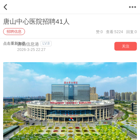
12
唐山中心医院招聘41人
招聘信息
赞:0
查看:5224
回复:0
点击重新加载
LV.8
唐山信息港
关注
2026-3-25 22:27