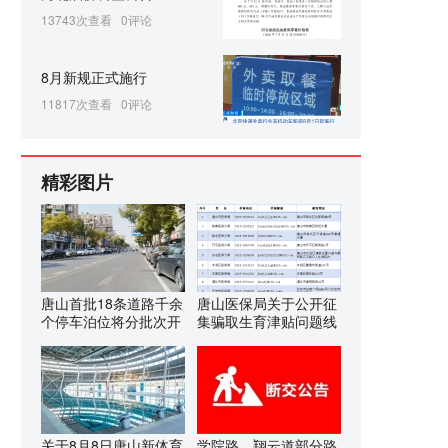
13743次查看
0评论
8月新规正式施行
11817次查看
0评论
精彩图片
唐山首批18条道路千余
唐山医保局关于公开征
个停车泊位将分批次开
集骗取生育津贴问题线
关于8月8日唐山新体育
学院路、翔云道部分路