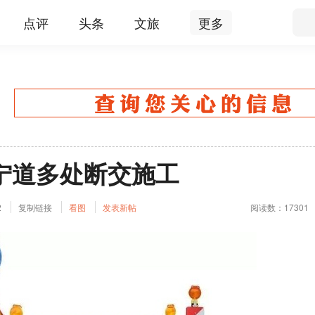
点评
头条
文旅
更多
宁道多处断交施工
2
复制链接
看图
发表新帖
阅读数：17301