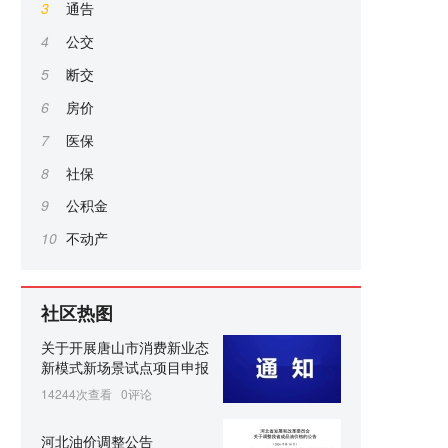
3
通告
4
公交
5
断交
6
房价
7
医保
8
社保
9
公积金
10
不动产
社区热图
关于开展唐山市消费新业态
新模式新场景试点项目申报
14244次查看
0评论
河北油价调整公告