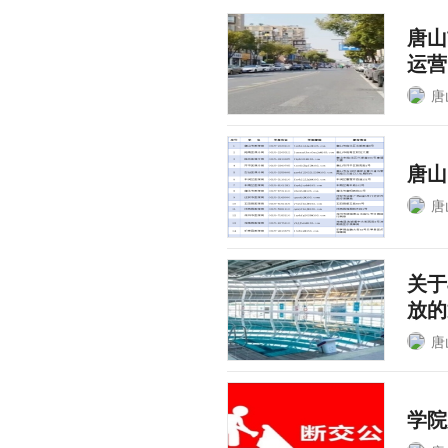
唐山
运营
唐
唐山
唐
关于
放的
唐
学院