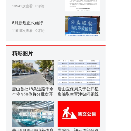
13541次查看
0评论
8月新规正式施行
11615次查看
0评论
精彩图片
唐山首批18条道路千余
唐山医保局关于公开征
个停车泊位将分批次开
集骗取生育津贴问题线
关于8月8日唐山新体育
学院路、翔云道部分路