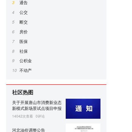
3
通告
4
公交
5
断交
6
房价
7
医保
8
社保
9
公积金
10
不动产
社区热图
关于开展唐山市消费新业态
新模式新场景试点项目申报
14042次查看
0评论
河北油价调整公告