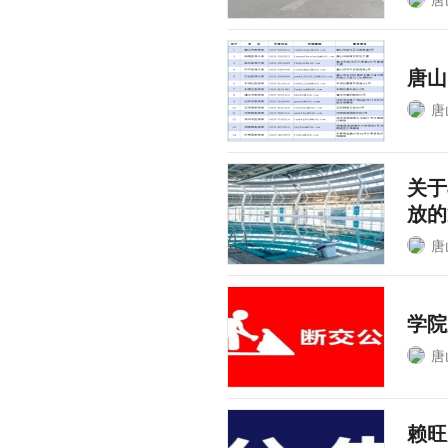
唐山
唐
关于
放的
唐
学院
唐
赖旺