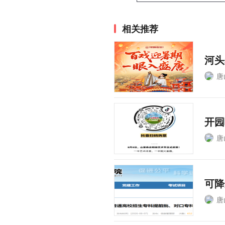
相关推荐
河头
唐
开园
唐
可降
唐