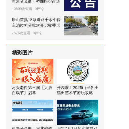
新道交叉处）桥面维护占道
10809次查看
0评论
唐山首批18条道路千余个停
车泊位将分批次开启收费运
7676次查看
0评论
精彩图片
河头老街第三届【大唐
开园啦！2026山里各庄
百戏节】启幕
稻田艺术节游玩攻略
可降分录取！河北省教
明年7月1日起实施自动