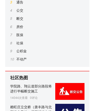
3
通告
4
公交
5
断交
6
房价
7
医保
8
社保
9
公积金
10
不动产
社区热图
学院路、翔云道部分路段将
进行半幅断交施工
14044次查看
0评论
赖旺庄立交桥（唐丰路与北