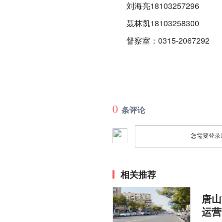
刘海亮18103257296
聂林凯18103258300
督察室：0315-2067292
0
条评论
您需要登录
相关推荐
唐山
运营