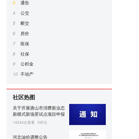
3
通告
4
公交
5
断交
6
房价
7
医保
8
社保
9
公积金
10
不动产
社区热图
关于开展唐山市消费新业态
新模式新场景试点项目申报
14244次查看
0评论
河北油价调整公告