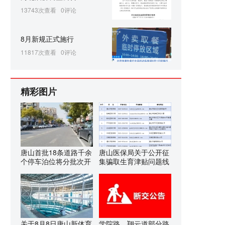
13743次查看
0评论
8月新规正式施行
11817次查看
0评论
精彩图片
唐山首批18条道路千余
唐山医保局关于公开征
个停车泊位将分批次开
集骗取生育津贴问题线
关于8月8日唐山新体育
学院路、翔云道部分路