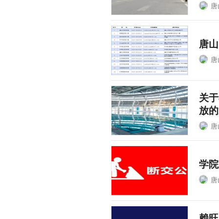
唐
唐山
唐
关于
放的
唐
学院
唐
赖旺