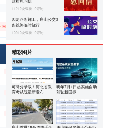
政府慰问信
11212次查看
0评论
因两路断施工，唐山公交3
条线路临时绕行
10910次查看
0评论
精彩图片
可降分录取！河北省教
明年7月1日起实施自动
育考试院最新发布
驾驶新国标
唐山首批18条道路千余
唐山医保局关于公开征