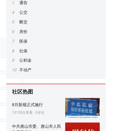
3
通告
4
公交
5
断交
6
房价
7
医保
8
社保
9
公积金
10
不动产
社区热图
8月新规正式施行
13130次查看
0评论
中共唐山市委、唐山市人民